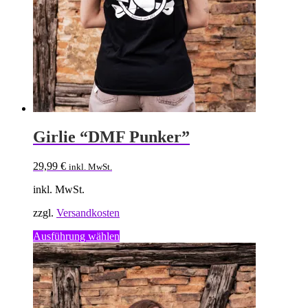
Girlie “DMF Punker”
29,99
€
inkl. MwSt.
inkl. MwSt.
zzgl.
Versandkosten
Dieses
Ausführung wählen
Produkt
weist
mehrere
Varianten
auf.