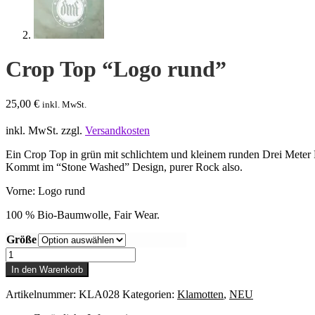
Crop Top “Logo rund”
25,00
€
inkl. MwSt.
inkl. MwSt.
zzgl.
Versandkosten
Ein Crop Top in grün mit schlichtem und kleinem runden Drei Mete
Kommt im “Stone Washed” Design, purer Rock also.
Vorne: Logo rund
100 % Bio-Baumwolle, Fair Wear.
Größe
Crop
Top
In den Warenkorb
"Logo
rund"
Artikelnummer:
KLA028
Kategorien:
Klamotten
,
NEU
Menge