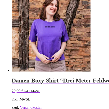
Die
Optionen
können
auf
der
Produktseite
gewählt
werden
Damen-Boxy-Shirt “Drei Meter Feldw
29,99
€
inkl. MwSt.
inkl. MwSt.
zzgl.
Versandkosten