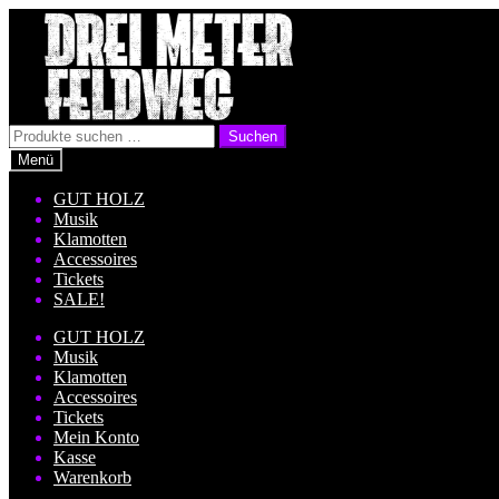
Zur
Zum
Navigation
Inhalt
springen
springen
Suchen
Suchen
nach:
Menü
GUT HOLZ
Musik
Klamotten
Accessoires
Tickets
SALE!
GUT HOLZ
Musik
Klamotten
Accessoires
Tickets
Mein Konto
Kasse
Warenkorb